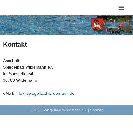
≡
Kontakt
Anschrift:
Spiegelbad Wildemann e.V.
Im Spiegeltal 54
38709 Wildemann
eMail:
info@spiegelbad-wildemann.de
©
2026 Spiegelbad Wildemann e.V. |
Sitemap